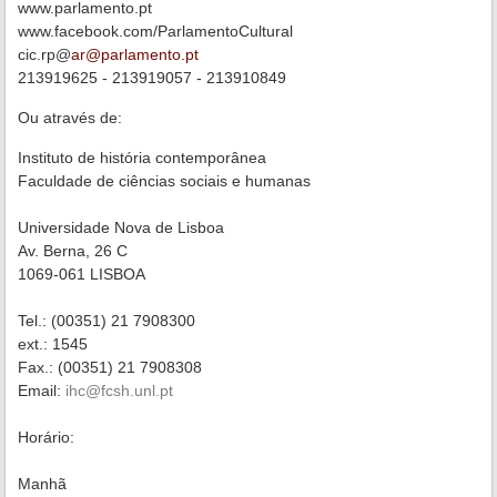
www.parlamento.pt
www.facebook.com/ParlamentoCultural
cic.rp@
ar@parlamento.pt
213919625 - 213919057 - 213910849
Ou através de:
Instituto de história contemporânea
Faculdade de ciências sociais e humanas
Universidade Nova de Lisboa
Av. Berna, 26 C
1069-061 LISBOA
Tel.: (00351) 21 7908300
ext.: 1545
Fax.: (00351) 21 7908308
Email:
ihc@fcsh.unl.pt
Horário:
Manhã