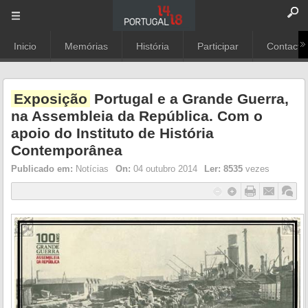
Inicio
Memórias
História
Participar
Contacto
Exposição
Portugal e a Grande Guerra,
na Assembleia da República. Com o
apoio do Instituto de História
Contemporânea
Publicado em:
Notícias
On:
04 outubro 2014
Ler:
8535
vezes