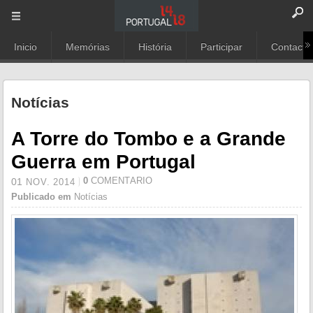
Inicio
Memórias
História
Participar
Contacto
Notícias
A Torre do Tombo e a Grande
Guerra em Portugal
0
COMENTÁRIO
01
NOV.
2014
Publicado em
Notícias