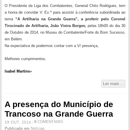
O Presidente da Liga dos Combatentes, General Chito Rodrigues, tem
a honra de convidar V. Ex.ª para assistir à conferência subordinada ao
tema
“A Artilharia na Grande Guerra”, a proferir pelo Coronel
Tirocinado de Artilharia, João Vieira Borges,
pelas 18h00 do dia 30
de Outubro de 2014, no Museu do Combatente/Forte do Bom Sucesso,
em Belém.
Na expectativa de podermos contar com a V/ presença,
Melhores cumprimentos
.
Isabel Martins
»
Ler mais ...
A presença do Município de
Trancoso na Grande Guerra
0
COMENTÁRIO
19
OUT.
2014
Publicado em
Notícias