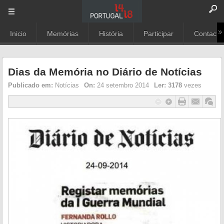
Inicio
Memórias
História
Participar
Contacto
Dias da Memória no Diário de Notícias
Publicado em:
Notícias
On:
24 setembro 2014
Ler:
3178
vezes