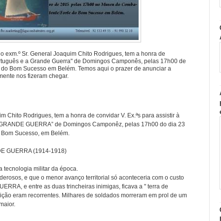
o exm.º Sr. General Joaquim Chito Rodrigues, tem a honra de
ortuguês e a Grande Guerra" de Domingos Camponês, pelas 17h00 de
 do Bom Sucesso em Belém. Temos aqui o prazer de anunciar a
ente nos fizeram chegar.
 Chito Rodrigues, tem a honra de convidar V. Ex.ªs para assistir à
 GRANDE GUERRA” de Domingos Camponêz, pelas 17h00 do dia 23
o Bom Sucesso, em Belém.
NDE GUERRA (1914-1918)
 tecnologia militar da época.
erosos, e que o menor avanço territorial só aconteceria com o custo
ERRA, e entre as duas trincheiras inimigas, ficava a " terra de
ção eram recorrentes. Milhares de soldados morreram em prol de um
maior.