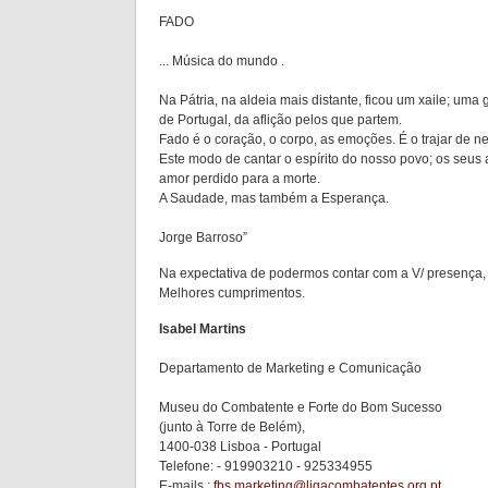
FADO
... Música do mundo .
Na Pátria, na aldeia mais distante, ficou um xaile; uma
de Portugal, da aflição pelos que partem.
Fado é o coração, o corpo, as emoções. É o trajar de ne
Este modo de cantar o espírito do nosso povo; os seus 
amor perdido para a morte.
A Saudade, mas também a Esperança.
Jorge Barroso”
Na expectativa de podermos contar com a V/ presença,
Melhores cumprimentos.
Isabel Martins
Departamento de Marketing e Comunicação
Museu do Combatente e Forte do Bom Sucesso
(junto à Torre de Belém),
1400-038 Lisboa - Portugal
Telefone: - 919903210 - 925334955
E-mails :
fbs.marketing@ligacombatentes.org.pt