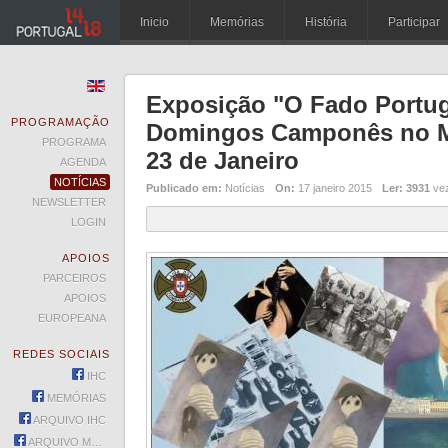
Inicio
Memórias
História
Participar
Exposição "O Fado Portug
PROGRAMAÇÃO
Domingos Camponês no Mu
PROGRAMA
23 de Janeiro
AGENDA
NOTÍCIAS
Publicado em:
Notícias
On:
17 janeiro 2015
Ler:
3931
ve
NEWSLETTER
LOGIN
APOIOS
PARCEIROS
APOIOS
EUROPEANA
REDES SOCIAIS
IHC
MEMÓRIAS
ARQUIVO IHC
ARQUIVO MEMÓRIAS