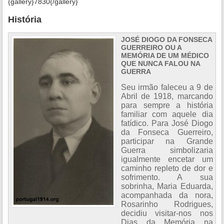
{gallery}7830{/gallery}
História
JOSÉ DIOGO DA FONSECA
GUERREIRO OU A
MEMÓRIA DE UM MÉDICO
QUE NUNCA FALOU NA
GUERRA
Seu irmão faleceu a 9 de
Abril de 1918, marcando
para sempre a história
familiar com aquele dia
fatídico. Para José Diogo
da Fonseca Guerreiro,
participar na Grande
Guerra simbolizaria
igualmente encetar um
caminho repleto de dor e
sofrimento. A sua
sobrinha, Maria Eduarda,
acompanhada da nora,
Rosarinho Rodrigues,
decidiu visitar-nos nos
Dias da Memória na