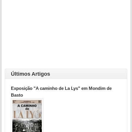
Últimos Artigos
Exposição "A caminho de La Lys" em Mondim de
Basto