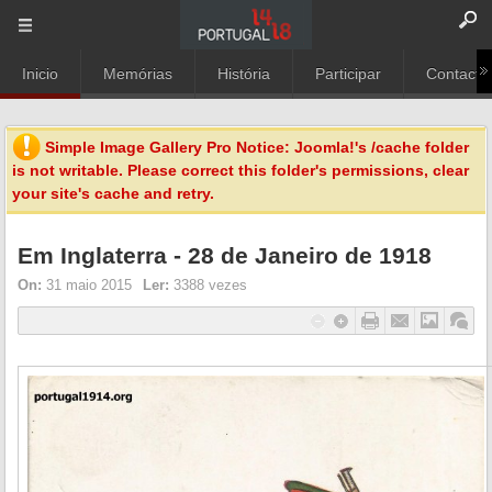
Inicio
Memórias
História
Participar
Contacto
Simple Image Gallery Pro Notice: Joomla!'s
/cache
folder
is not writable. Please correct this folder's permissions, clear
your site's cache and retry.
Em Inglaterra - 28 de Janeiro de 1918
On:
31 maio 2015
Ler:
3388 vezes