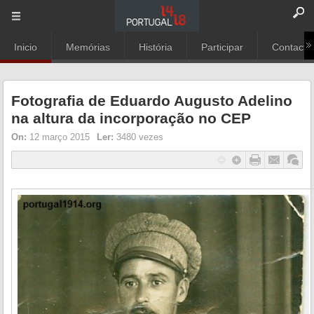
Inicio
Memórias
História
Participar
Contacto
Fotografia de Eduardo Augusto Adelino
na altura da incorporação no CEP
On:
12 março 2015
Ler:
3480 vezes