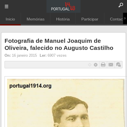
Inicio
Memórias
História
Participar
Contacto
Fotografia de Manuel Joaquim de
Oliveira, falecido no Augusto Castilho
On:
16 janeiro 2015
Ler:
6907 vezes