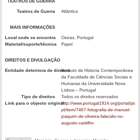
TEATROS DE GUERRA
Teatros de Guerra
Atlântico
MAIS INFORMAÇÕES
Local onde se encontra
Oeiras, Portugal
Material/suporte/técnica
Papel
DIREITOS E DIVULGAÇÃO
Entidade detentora de direitos
Instituto de Historia Contemporânea
da Faculdade de Ciências Sociais e
Humanas da Universidade Nova
Lisboa – Portugal
Tipo de direitos
Todos os direitos reservados
Link para o objecto original
http://www.portugal1914.org/portal/pt/ini
pt/item/7467-fotografia-de-manuel-
joaquim-de-oliveira-falecido-no-
augusto-castilho