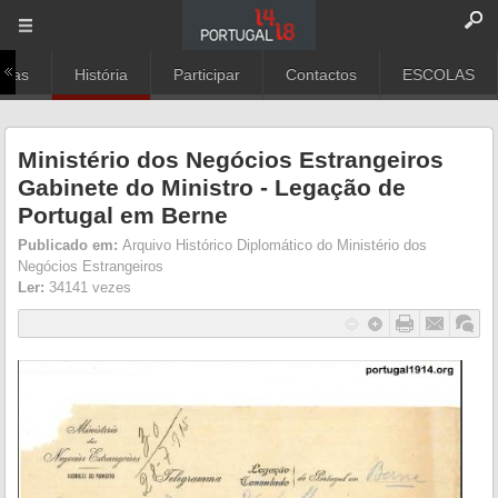
rias
História
Participar
Contactos
ESCOLAS
Ministério dos Negócios Estrangeiros
Gabinete do Ministro - Legação de
Portugal em Berne
Publicado em:
Arquivo Histórico Diplomático do Ministério dos
Negócios Estrangeiros
Ler:
34141 vezes