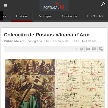
rias
História
Participar
Contactos
ESCOLAS
Colecção de Postais «Joana d´Arc»
Publicado em:
Iconografia
On:
03 março 2015
Ler:
6674 vezes